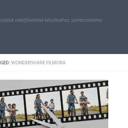
 családi videófelvételek készítéséhez, szerkesztéséhez
GED:
WONDERSHARE FILMORA