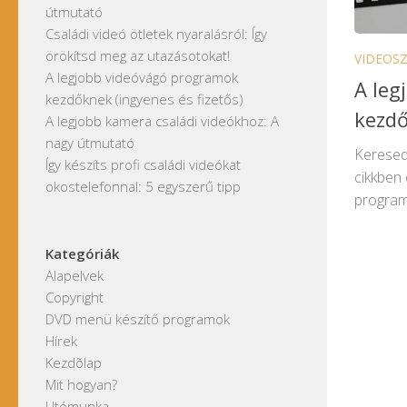
útmutató
Családi videó ötletek nyaralásról: Így
örökítsd meg az utazásotokat!
VIDEOS
A legjobb videóvágó programok
A leg
kezdőknek (ingyenes és fizetős)
kezdő
A legjobb kamera családi videókhoz: A
nagy útmutató
Keresed
Így készíts profi családi videókat
cikkben 
okostelefonnal: 5 egyszerű tipp
programo
Kategóriák
Alapelvek
Copyright
DVD menü készítő programok
Hírek
Kezdõlap
Mit hogyan?
Utómunka