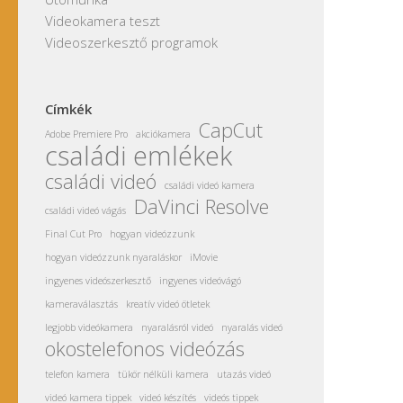
Videokamera teszt
Videoszerkesztő programok
Címkék
CapCut
Adobe Premiere Pro
akciókamera
családi emlékek
családi videó
családi videó kamera
DaVinci Resolve
családi videó vágás
Final Cut Pro
hogyan videózzunk
hogyan videózzunk nyaraláskor
iMovie
ingyenes videószerkesztő
ingyenes videóvágó
kameraválasztás
kreatív videó ötletek
legjobb videókamera
nyaralásról videó
nyaralás videó
okostelefonos videózás
telefon kamera
tükör nélküli kamera
utazás videó
videó kamera tippek
videó készítés
videós tippek