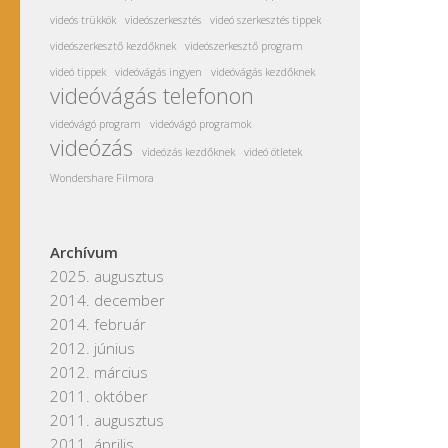
videós trükkök
videószerkesztés
videó szerkesztés tippek
videószerkesztő kezdőknek
videószerkesztő program
videó tippek
videóvágás ingyen
videóvágás kezdőknek
videóvágás telefonon
videóvágó program
videóvágó programok
videózás
videózás kezdőknek
videó ötletek
Wondershare Filmora
Archívum
2025. augusztus
2014. december
2014. február
2012. június
2012. március
2011. október
2011. augusztus
2011. április