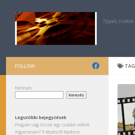
Skip to content
Tippek, trükkök
FOLLOW:
TAG
Keresés
Keresés
Legutóbbi bejegyzések
Hogyan vágj össze egy családi videót
ingyenesen? A lépésről lépésre