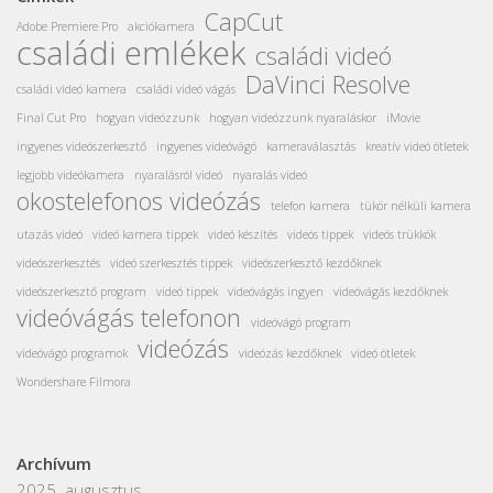
CapCut
Adobe Premiere Pro
akciókamera
családi emlékek
családi videó
DaVinci Resolve
családi videó kamera
családi videó vágás
Final Cut Pro
hogyan videózzunk
hogyan videózzunk nyaraláskor
iMovie
ingyenes videószerkesztő
ingyenes videóvágó
kameraválasztás
kreatív videó ötletek
legjobb videókamera
nyaralásról videó
nyaralás videó
okostelefonos videózás
telefon kamera
tükör nélküli kamera
utazás videó
videó kamera tippek
videó készítés
videós tippek
videós trükkök
videószerkesztés
videó szerkesztés tippek
videószerkesztő kezdőknek
videószerkesztő program
videó tippek
videóvágás ingyen
videóvágás kezdőknek
videóvágás telefonon
videóvágó program
videózás
videóvágó programok
videózás kezdőknek
videó ötletek
Wondershare Filmora
Archívum
2025. augusztus