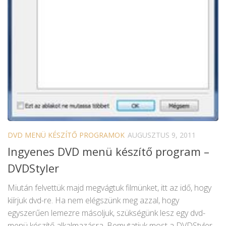
DVD MENÜ KÉSZÍTŐ PROGRAMOK
AUGUSZTUS 9, 2011
Ingyenes DVD menü készítő program –
DVDStyler
Miután felvettük majd megvágtuk filmünket, itt az idő, hogy
kiírjuk dvd-re. Ha nem elégszünk meg azzal, hogy
egyszerűen lemezre másoljuk, szükségünk lesz egy dvd-
menü készítő alkalmazásra. Bemutatjuk most a DVDStyler-