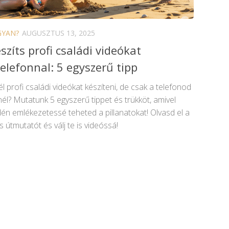
GYAN?
AUGUSZTUS 13, 2025
észíts profi családi videókat
elefonnal: 5 egyszerű tipp
l profi családi videókat készíteni, de csak a telefonod
él? Mutatunk 5 egyszerű tippet és trükköt, amivel
én emlékezetessé teheted a pillanatokat! Olvasd el a
s útmutatót és válj te is videóssá!