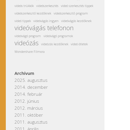
videós trükkök
videószerkesztés
videó szerkesztés tippek
videószerkesztő kezdőknek
videószerkesztő program
videó tippek
videóvágás ingyen
videóvágás kezdőknek
videóvágás telefonon
videóvágó program
videóvágó programok
videózás
videózás kezdőknek
videó ötletek
Wondershare Filmora
Archívum
2025. augusztus
2014. december
2014. február
2012. június
2012. március
2011. október
2011. augusztus
2011. április