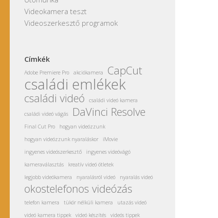
Videokamera teszt
Videoszerkesztő programok
Címkék
CapCut
Adobe Premiere Pro
akciókamera
családi emlékek
családi videó
családi videó kamera
DaVinci Resolve
családi videó vágás
Final Cut Pro
hogyan videózzunk
hogyan videózzunk nyaraláskor
iMovie
ingyenes videószerkesztő
ingyenes videóvágó
kameraválasztás
kreatív videó ötletek
legjobb videókamera
nyaralásról videó
nyaralás videó
okostelefonos videózás
telefon kamera
tükör nélküli kamera
utazás videó
videó kamera tippek
videó készítés
videós tippek