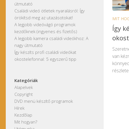
útmutató
Családi videó ötletek nyaralásról: Így
örökítsd meg az utazásotokat!
MIT HO
A legjobb videóvágó programok
Így k
kezdőknek (ingyenes és fizetős)
okost
A legjobb kamera családi videókhoz: A
nagy útmutató
Szeretné
Így készíts profi családi videókat
van kézn
okostelefonnal: 5 egyszerű tipp
könnyed
részlete
Kategóriák
Alapelvek
Copyright
DVD menü készítő programok
Hírek
Kezdõlap
Mit hogyan?
Utómunka