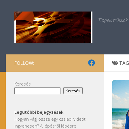
Skip to content
Tippek, trükkök
FOLLOW:
TAG
Keresés
Keresés
Legutóbbi bejegyzések
Hogyan vágj össze egy családi videót
ingyenesen? A lépésről lépésre