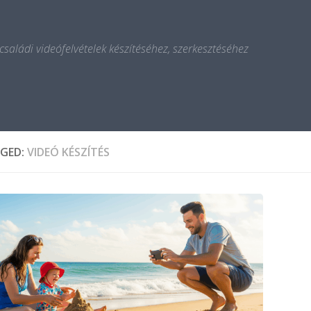
 családi videófelvételek készítéséhez, szerkesztéséhez
GED:
VIDEÓ KÉSZÍTÉS