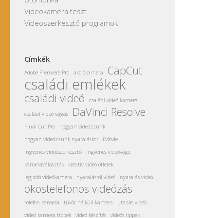
Videokamera teszt
Videoszerkesztő programok
Címkék
CapCut
Adobe Premiere Pro
akciókamera
családi emlékek
családi videó
családi videó kamera
DaVinci Resolve
családi videó vágás
Final Cut Pro
hogyan videózzunk
hogyan videózzunk nyaraláskor
iMovie
ingyenes videószerkesztő
ingyenes videóvágó
kameraválasztás
kreatív videó ötletek
legjobb videókamera
nyaralásról videó
nyaralás videó
okostelefonos videózás
telefon kamera
tükör nélküli kamera
utazás videó
videó kamera tippek
videó készítés
videós tippek