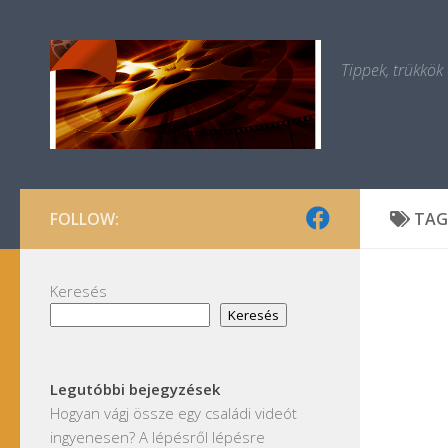
Skip to content
Tippek, trükkök
FOLLOW:
TAG
Keresés
Keresés
Legutóbbi bejegyzések
Hogyan vágj össze egy családi videót
ingyenesen? A lépésről lépésre