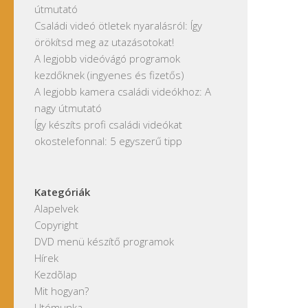
útmutató
Családi videó ötletek nyaralásról: Így
örökítsd meg az utazásotokat!
A legjobb videóvágó programok
kezdőknek (ingyenes és fizetős)
A legjobb kamera családi videókhoz: A
nagy útmutató
Így készíts profi családi videókat
okostelefonnal: 5 egyszerű tipp
Kategóriák
Alapelvek
Copyright
DVD menü készítő programok
Hírek
Kezdõlap
Mit hogyan?
Utómunka