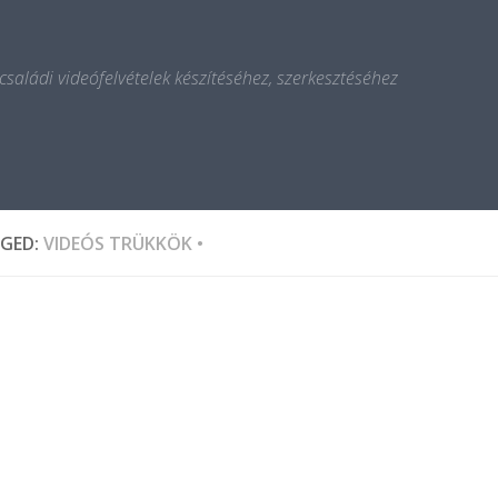
 családi videófelvételek készítéséhez, szerkesztéséhez
GED:
VIDEÓS TRÜKKÖK •