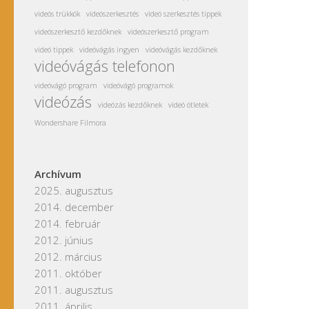
videós trükkök
videószerkesztés
videó szerkesztés tippek
videószerkesztő kezdőknek
videószerkesztő program
videó tippek
videóvágás ingyen
videóvágás kezdőknek
videóvágás telefonon
videóvágó program
videóvágó programok
videózás
videózás kezdőknek
videó ötletek
Wondershare Filmora
Archívum
2025. augusztus
2014. december
2014. február
2012. június
2012. március
2011. október
2011. augusztus
2011. április